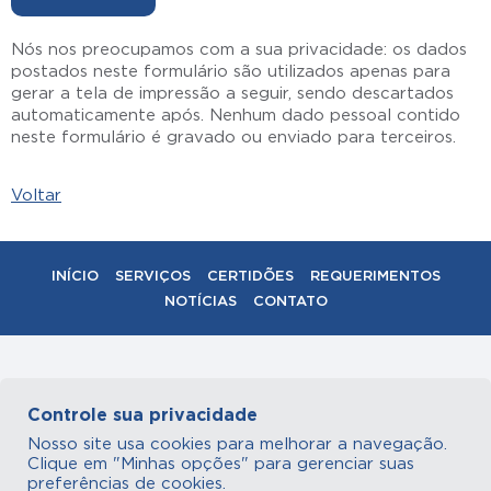
Nós nos preocupamos com a sua privacidade: os dados
postados neste formulário são utilizados apenas para
gerar a tela de impressão a seguir, sendo descartados
automaticamente após. Nenhum dado pessoal contido
neste formulário é gravado ou enviado para terceiros.
Voltar
INÍCIO
SERVIÇOS
CERTIDÕES
REQUERIMENTOS
NOTÍCIAS
CONTATO
Central de Atendimento
Controle sua privacidade
(47) 3326-2581
(47) 3329-6002
|
Nosso site usa cookies para melhorar a navegação.
Copyright 2026 - Registro Civil Blumenau. Todos os
Clique em "Minhas opções" para gerenciar suas
direitos reservados.
preferências de cookies.