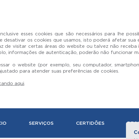
clusive esses cookies que são necessários para lhe possi
Se desativar os cookies que usamos, isto poderá afetar su
z de visitar certas áreas do website ou talvez não receba
plo, informações de autenticação, poderão não funcionar ma
acessar o website (por exemplo, seu computador, smartphone
justado para atender suas preferências de cookies.
icando aqui
.
CIO
SERVIÇOS
CERTIDÕES
REQ
C